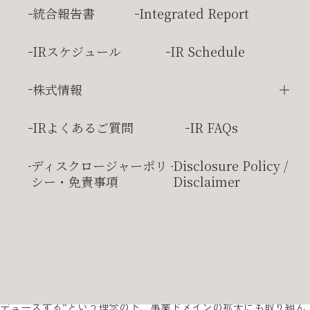
臨時報告書
Extraordinay Report
統合報告書
Integrated Report
ハウスウエディング』施設を開設したことに始まります。新郎新
婦お二人の希望を全て叶えるこの新しいスタイルは、その革新性
IRスケジュール
IR Schedule
から親御様から疑念の言葉を頂くこともありました。それでも、
その圧倒的な自由度と心のこもったおもてなしによる満足感に、
株式情報
当日の結婚式では会う人皆様から喜びの言葉を頂いたのを今でも
覚えています。
株主総会
IRよくあるご質問
IR FAQs
こうした声に力を受け、当社ではこのゲストハウスをより多くの
株主優待
お客様にご利用いただけるよう、エリア展開を強化してきまし
ディスクロージャーポリ
Disclosure Policy /
シー・
免責事項
Disclaimer
た。さらに、ホテルウエディングや海外・リゾート、家族挙式・
楽婚といった新たなウエディングスタイルなど、業態を拡大して
きました。すべてはお客様に喜んでいただくために、その時代に
合った新たなスタイル、これまでにない全く新しい価値を創造し
てきました。
また、“心に灼きつくプロのおもてなしで 人々が集うシーンをプロ
デュースする”という理念の下、事業ドメインの拡大にも取り組ん