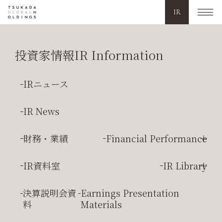
IR
投資家情報
IR Information
TOP
Our Story
トップメッセージ
IRニュース
IR News
Top Message
財務・業績
Financial Performance
トップメッセージ
連結経営成績
Consolidated Results
IR資料室
IR Library
“感動で、人と人を結ぶ
連結財政状態
Consolidated Financial Position
決算短信
Earnings Report
決算説明会資
Earnings Presentation
幸せがあふれる 心豊かな社会へ”
連結
キャッシュフロー
状
Consolidated Cash
料
Materials
有価証券報告書
Annual Securities Report
況
Flow
当社の創業は1995年。女性の社会進出を背景に、日本初の『ゲスト