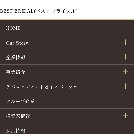
BEST BRIDAL
(ベストブライダル)
HOME
Our Story
企業情報
トップメッセージ
事業紹介
会社概要
企業理念
デベロップメント＆イノベーション
ホテル事業
コーポレートガバナンス
ヒストリー
グループ企業
業務委託・コンサルティング
ブライダル事業
沿革
サステナビリティ
投資家情報
資本提携・M&A
ブライダルコンテンツ・アニバーサリー事業
プレスリリース
採用情報
IRニュース
新規事業用地
レストラン事業