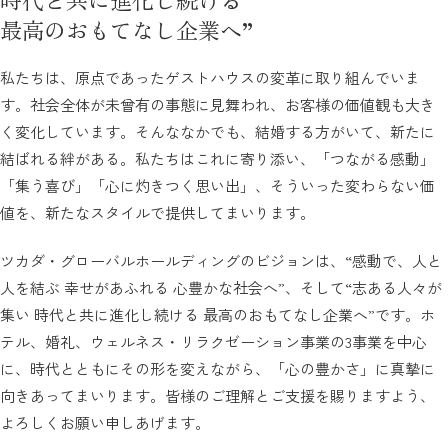
最高のおもてなし企業へ”
私たちは、原点であったゲストハウスの変革に取り組んでいま
す。社会全体が未曾有の事態に見舞われ、お客様の価値観も大き
く変化しています。そんななかでも、結婚する方がいて、新たに
結ばれる絆がある。私たちはこれに寄り添い、「つながる感動」
「集う喜び」「心に灼きつく思い出」、そういった変わらない価
値を、新たなスタイルで提供してまいります。
ツカダ・グローバルホールディングのビジョンは、“感動で、人と
人を結ぶ 幸せがあふれる 心豊かな社会へ”、そして“志ある人々が
集い 時代と共に進化し続ける 最高のおもてなし企業へ”です。ホ
テル、婚礼、ウェルネス・リラクゼーション事業の3事業を中心
に、時代とともにその形を変えながら、「心の豊かさ」に真摯に
向きあってまいります。皆様のご理解とご支援を賜りますよう、
よろしくお願い申しあげます。