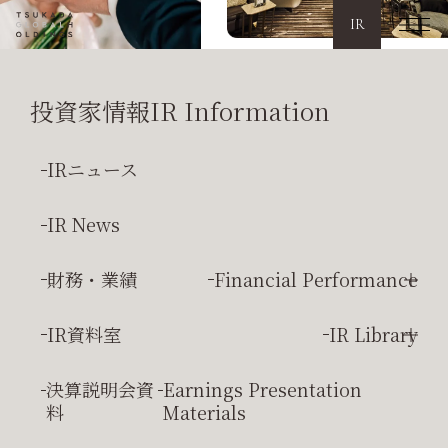
IR
投資家情報
IR Information
IRニュース
IR News
財務・業績
Financial Performance
連結経営成績
Consolidated Results
IR資料室
IR Library
連結財政状態
Consolidated Financial Position
決算短信
Earnings Report
決算説明会資
Earnings Presentation
連結
キャッシュフロー
状
Consolidated Cash
料
Materials
有価証券報告書
Annual Securities Report
況
Flow