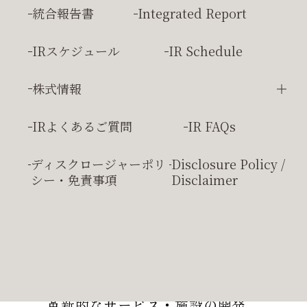
臨時報告書
Extraordinay Report
統合報告書
Integrated Report
IRスケジュール
IR Schedule
株式情報
株主総会
IRよくあるご質問
IR FAQs
株主優待
ディスクロージャーポリ
Disclosure Policy /
Development
シー・
免責事項
Disclaimer
& Innovation.
まだ、世の中にない
革新的なサービス・施設の開発。