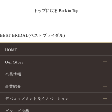
トップに戻る
Back to Top
BEST BRIDAL
(ベストブライダル)
HOME
Our Story
企業情報
トップメッセージ
事業紹介
会社概要
企業理念
デベロップメント＆イノベーション
ホテル事業
コーポレートガバナンス
ヒストリー
グループ企業
業務委託・コンサルティング
ブライダル事業
沿革
サステナビリティ