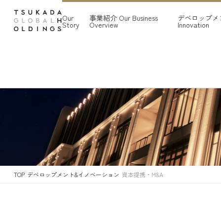
Our
事業紹介
Our Business
デベロップメ
Story
Overview
Innovation
TOP
デベロップメント&イノベーション
資本提携・M&A