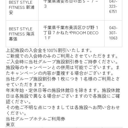
千葉県浦安市
日の出５－７－
047-
BEST STYLE
３
323-
FITNESS
新浦
6751
安
千葉県千葉市美浜区ひび野１
043-
BEST STYLE
丁目７
かねたやROOM DECO
307-
FITNESS
海浜
１Ｆ
1063
幕張
上記施設の入会金を100％割引いたします。
ご新規での入会時のみのご利用とさせていただきます。
ご入会時に当社グループ施設割引券をご持参ください。
施設毎のキャンペーンとの併用は可能でございます。ま
たキャンペーンの内容が重複する場合がございます。
当社グループ施設割引券１枚につき１名様のご利用とさ
せていただきます。
年末年始・定休日等の施設休館日を除きます。施設休館
日は各施設で異なる場合がございますので各施設にご確
認ください。
その他ご不明な点につきましては各施設へお問い合わせ
ください。
当社グループホテルご利用券
東京