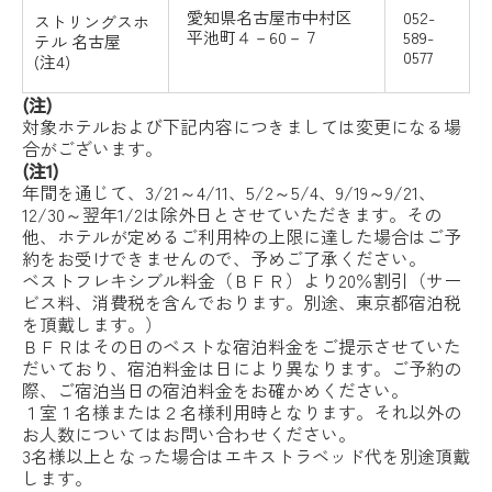
愛知県名古屋市中村区
052-
ストリングスホ
平池町４－60－７
589-
テル
名古屋
0577
(注4)
(注)
対象ホテルおよび下記内容につきましては変更になる場
合がございます。
(注1)
年間を通じて、3/21～4/11、5/2～5/4、9/19～9/21、
12/30～翌年1/2は除外日とさせていただきます。その
他、ホテルが定めるご利用枠の上限に達した場合はご予
約をお受けできませんので、予めご了承ください。
ベストフレキシブル料金（ＢＦＲ）より20％割引（サー
ビス料、消費税を含んでおります。別途、東京都宿泊税
を頂戴します。）
ＢＦＲはその日のベストな宿泊料金をご提示させていた
だいており、宿泊料金は日により異なります。ご予約の
際、ご宿泊当日の宿泊料金をお確かめください。
１室１名様または２名様利用時となります。それ以外の
お人数についてはお問い合わせください。
3名様以上となった場合はエキストラベッド代を別途頂戴
します。