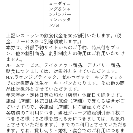
ューダイニ
ング＆シャ
ンパンバー
マンハッタ
ン/6F
上記レストランの飲食代金を30％割引いたします。(税
金、サービス料は別途頂戴します｡)
本券は、外部予約サイトからのご予約、特典付きプラ
ン、他の割引商品、割引制度との併用はご利用いただけ
ません。
ルームサービス、テイクアウト商品、デリバリー商品、
朝食につきましては、対象外とさせていただきます。
N.Y.ラウンジブティック、ゼルコヴァケーキブティック
での対象商品は生ケーキ・パンとなります。その他の商
品は対象外とさせていただきます。
年末年始・定休日等の施設（店舗）休館日を除きます。
施設（店舗）休館日は各施設（店舗）で異なる場合がご
ざいますので、各施設（店舗）にご確認ください。
各店舗のご利用につき、当社グループ施設割引券１枚に
つき５名様（５名様を超える分につきましては、対象外
とさせていただきます｡）までのご利用とさせていただき
ます。なお、貸し切り・婚礼・宴会でのご利用につきま