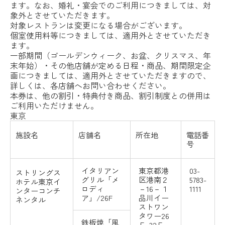
ます。なお、婚礼・宴会でのご利用につきましては、対
象外とさせていただきます。
対象レストランは変更になる場合がございます。
個室使用料等につきましては、適用外とさせていただき
ます。
一部期間（ゴールデンウィーク、お盆、クリスマス、年
末年始）・その他店舗が定める日程・商品、期間限定企
画につきましては、適用外とさせていただきますので、
詳しくは、各店舗へお問い合わせください。
本券は、他の割引・特典付き商品、割引制度との併用は
ご利用いただけません。
東京
施設名
店舗名
所在地
電話番
号
イタリアン
東京都港
03-
ストリングス
グリル「メ
区港南２
5783-
ホテル東京イ
ロディ
－16－１
1111
ンターコンチ
ア」/26F
品川イー
ネンタル
ストワン
タワー26
鉄板焼「風
Ｆ-32Ｆ