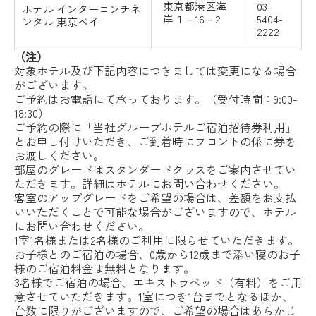
東京都港区海
03-
ホテル
インターコンチネ
岸１－16－2
5404-
ンタル
東京ベイ
2222
（注）
対象ホテル及び下記内容につきましては変更になる場合
がございます。
ご予約はお電話にて承っております。（受付時間：9:00-
18:30）
ご予約の際に「当社グループホテルご宿泊招待券利用」
とお申し付けいただき、ご到着時にフロントの係に券を
お渡しください。
部屋のグレードはスタンダードクラスをご案内させてい
ただきます。詳細はホテルにお問い合わせください。
客室のアップグレードをご希望の場合は、差額をお支払
いいただくことで可能な場合がございますので、ホテル
にお問い合わせください。
1室1名様または2名様のご利用に限らせていただきます。
お子様とのご宿泊の場合、0歳から12歳まで添い寝のお子
様のご宿泊料金は無料となります。
3名様でご宿泊の場合、エキストラベッド（有料）をご用
意させていただきます。1室につき1台までとなるほか、
台数に限りがございますので、ご希望の場合はあらかじ