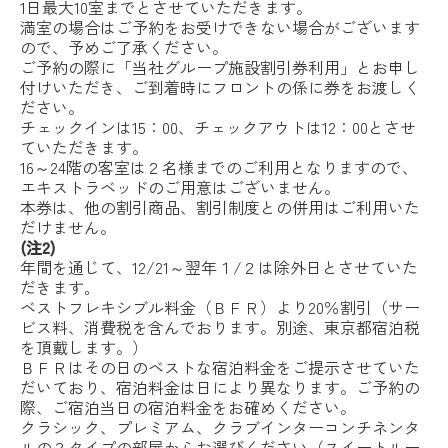
1日最大10室までとさせていただきます。
満室の場合はご予約をお受けできない場合がございます
ので、予めご了承ください。
ご予約の際に「当社グループ施設割引券利用」とお申し
付けいただき、ご到着時にフロントの係に券をお渡しく
ださい。
チェックインは15：00、チェックアウトは12：00とさせ
ていただきます。
16～24階の客室は２名様までのご利用となりますので、
エキストラベッドのご用意はございません。
本券は、他の割引商品、割引制度との併用はご利用いた
だけません。
(注2)
年間を通じて、12/21～翌年１/２は除外日とさせていた
だきます｡
ベストフレキシブル料金（ＢＦＲ）より20％割引（サー
ビス料、消費税を含んでおります。別途、東京都宿泊税
を頂戴します。）
ＢＦＲはその日のベストな宿泊料金をご提示させていた
だいており、宿泊料金は日により異なります。ご予約の
際、ご宿泊当日の宿泊料金をお確めください。
クラシック、プレミアム、クラブインターコンチネンタ
ルの３タイプの部屋からお選びください（スイートルー