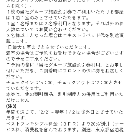
ムを除く）。
１枚の当社グループ施設割引券でご利用いただける部屋
は１泊１室のみとさせていただきます。
１室１名様または２名様利用となります。それ以外のお
人数についてはお問い合わせください。
３名様以上となった場合はエキストラベッド代を別途頂
戴します。
1日最大５室までとさせていただきます。
満室の場合はご予約をお受けできない場合がございます
ので予めご了承ください。
ご予約の際に「当社グループ施設割引券利用」とお申し
付けいただき、ご到着時にフロントの係に券をお渡しく
ださい。
チェックインは15：00、チェックアウトは12：00とさせ
ていただきます。
本券は、他の割引商品、割引制度との併用はご利用いた
だけません。
(注3)
年間を通じて、12/21～翌年１/２は除外日とさせていた
だきます｡
ベストフレキシブル料金（ＢＦＲ）より20％割引（サー
ビス料、消費税を含んでおります。別途、東京都宿泊税