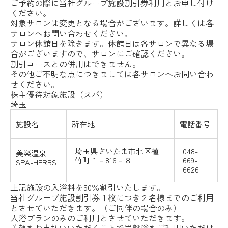
ご予約の際に当社グループ施設割引券利用とお申し付け
ください。
対象サロンは変更となる場合がございます。詳しくは各
サロンへお問い合わせください。
サロン休館日を除きます。休館日は各サロンで異なる場
合がございますので、サロンにご確認ください。
割引コースとの併用はできません。
その他ご不明な点につきましては各サロンへお問い合わ
せください。
株主優待対象施設（スパ）
埼玉
施設名
所在地
電話番号
埼玉県さいたま市北区植
048-
美楽温泉
竹町１－816－８
669-
SPA-HERBS
6626
上記施設の入浴料を50％割引いたします。
当社グループ施設割引券１枚につき２名様までのご利用
とさせていただきます。（ご同伴の場合のみ）
入浴プランのみのご利用とさせていただきます。
差額をお支払いいただくことで岩盤浴をご利用いただけ