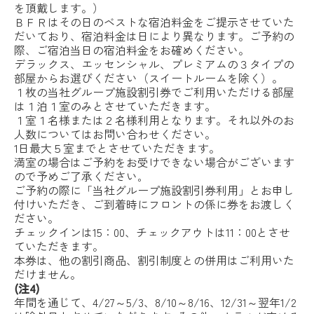
を頂戴します。）
ＢＦＲはその日のベストな宿泊料金をご提示させていた
だいており、宿泊料金は日により異なります。ご予約の
際、ご宿泊当日の宿泊料金をお確めください。
デラックス、エッセンシャル、プレミアムの３タイプの
部屋からお選びください（スイートルームを除く）。
１枚の当社グループ施設割引券でご利用いただける部屋
は１泊１室のみとさせていただきます。
１室１名様または２名様利用となります。それ以外のお
人数についてはお問い合わせください。
1日最大５室までとさせていただきます。
満室の場合はご予約をお受けできない場合がございます
ので予めご了承ください｡
ご予約の際に「当社グループ施設割引券利用」とお申し
付けいただき、ご到着時にフロントの係に券をお渡しく
ださい。
チェックインは15：00、チェックアウトは11：00とさせ
ていただきます。
本券は、他の割引商品、割引制度との併用はご利用いた
だけません。
(注4)
年間を通じて、4/27～5/3、8/10～8/16、12/31～翌年1/2