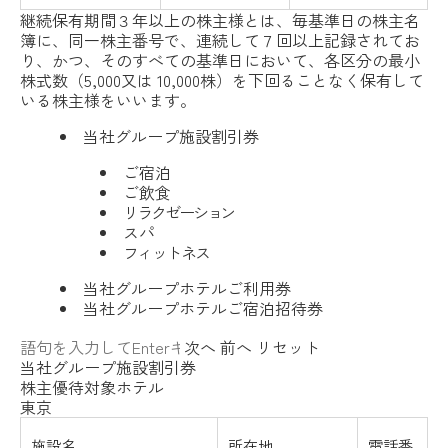
継続保有期間３年以上の株主様とは、毎基準日の株主名
簿に、同一株主番号で、連続して７回以上記録されてお
り、かつ、そのすべての基準日において、各区分の最小
株式数（5,000又は 10,000株）を下回ることなく保有して
いる株主様をいいます。
当社グループ
施設割引券
ご宿泊
ご飲食
リラク
ゼーション
スパ
フィット
ネス
当社グループホテル
ご利用券
当社グループホテル
ご宿泊招待券
次へ
前へ
リセット
当社グループ施設割引券
株主優待対象ホテル
東京
施設名
所在地
電話番