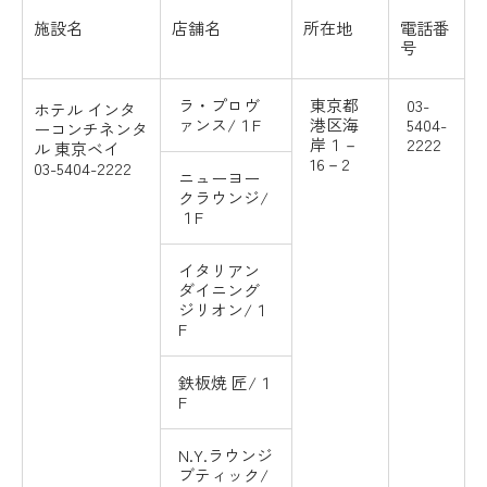
施設名
店舗名
所在地
電話番
号
ラ・プロヴ
東京都
03-
ホテル
インタ
ァンス/１F
港区海
5404-
ーコンチネンタ
岸１－
2222
ル
東京ベイ
16－2
03-5404-2222
ニューヨー
クラウンジ/
１F
イタリアン
ダイニング
ジリオン/１
F
鉄板焼 匠/１
F
N.Y.ラウンジ
ブティック/