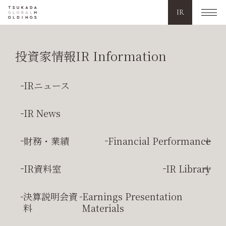
IR
投資家情報
IR Information
TOP
投資家情報
株式情報
株主優待
IRニュース
IR News
Shareholders
財務・業績
Financial Performance
株主優待
連結経営成績
Consolidated Results
IR資料室
IR Library
当社は、株主の皆様のご支援にお応えするとともに、より多
連結財政状態
Consolidated Financial Position
決算短信
Earnings Report
決算説明会資
Earnings Presentation
くの皆様へ当社事業への一層のご理解をいただくため株主優
連結
キャッシュフロー
状
Consolidated Cash
料
Materials
待制度を導入しております。
有価証券報告書
Annual Securities Report
況
Flow