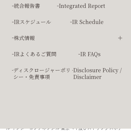
臨時報告書
Extraordinay Report
統合報告書
Integrated Report
毎年12月31日および6月30日の最終の株主名簿に記載された
１単元（100株）以上ご所有の株主様下記ご優待を贈呈させ
IRスケジュール
IR Schedule
ていただきます。
株式情報
対象
優待内容
とな
る株
株主総会
IRよくあるご質問
IR FAQs
主様
株主優待
ディスクロージャーポリ
Disclosure Policy /
「当社グループ施設割引券」２枚
保有
シー・
免責事項
Disclaimer
株式
・ホテルの宿泊代金割引
・レストラン等の飲食
数
代金割引
・リラクゼーションサロンの施術代金
100
割引
・スパ施設の入浴代金割引
・フィットネス
株以
上
施設の入会金割引
上記ご優待に加え、一定の保有株式数及び保有期間に関する
条件を満たした方を対象に、当社グループホテル（ホテ
ル インターコンチネンタル 東京ベイ及びストリングスホテ