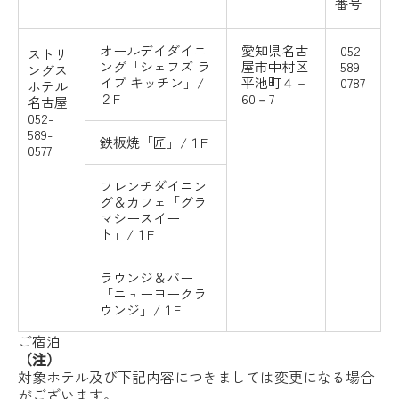
番号
オールデイダイニ
愛知県名古
052-
ストリ
ング「
シェフズ
ラ
屋市中村区
589-
ングス
イブ
キッチン
」/
平池町４－
0787
ホテル
２F
60－7
名古屋
052-
589-
鉄板焼「匠」/１F
0577
フレンチダイニン
グ＆カフェ「グラ
マシースイー
ト」/１F
ラウンジ＆バー
「ニューヨークラ
ウンジ」/１F
ご宿泊
（注）
対象ホテル及び下記内容につきましては変更になる場合
がございます。