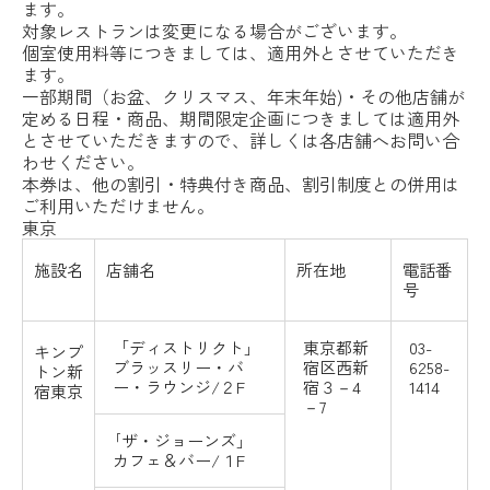
ます。
対象レストランは変更になる場合がございます。
個室使用料等につきましては、適用外とさせていただき
ます。
一部期間（お盆、クリスマス、年末年始)・その他店舗が
定める日程・商品、期間限定企画につきましては適用外
とさせていただきますので、詳しくは各店舗へお問い合
わせください。
本券は、他の割引・特典付き商品、割引制度との併用は
ご利用いただけません。
東京
施設名
店舗名
所在地
電話番
号
「ディストリクト」
東京都新
03-
キンプ
ブラッスリー・バ
宿区西新
6258-
トン新
ー・ラウンジ/２F
宿３－4
1414
宿東京
－7
｢ザ・ジョーンズ」
カフェ＆バー/１F