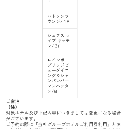
１F
ハドソンラ
ウンジ/１F
シェフズ ラ
イブ キッチ
ン/３F
レインボー
ブリッジビ
ューダイニ
ング＆シャ
ンパンバー
マンハッタ
ン/6F
ご宿泊
（注）
対象ホテル及び下記内容につきましては変更になる場合
がございます。
ご予約の際に「当社グループホテルご利用券利用」とお