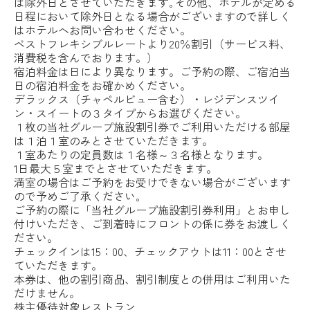
は除外日とさせていただきます｡その他、ホテルが定める
日程において除外日となる場合がございますので詳しく
はホテルへお問い合わせください。
ベストフレキシブルレートより20％割引（サービス料、
消費税を含んでおります。）
宿泊料金は日により異なります。ご予約の際、ご宿泊当
日の宿泊料金をお確かめください。
デラックス（チャペルビュー含む）・レジデンスツイ
ン・スイートの３タイプからお選びください。
１枚の当社グループ施設割引券でご利用いただける部屋
は１泊１室のみとさせていただきます。
１室あたりの定員数は１名様～３名様となります。
1日最大５室までとさせていただきます。
満室の場合はご予約をお受けできない場合がございます
ので予めご了承ください｡
ご予約の際に「当社グループ施設割引券利用」とお申し
付けいただき、ご到着時にフロントの係に券をお渡しく
ださい。
チェックインは15：00、チェックアウトは11：00とさせ
ていただきます。
本券は、他の割引商品、割引制度との併用はご利用いた
だけません。
株主優待対象レストラン