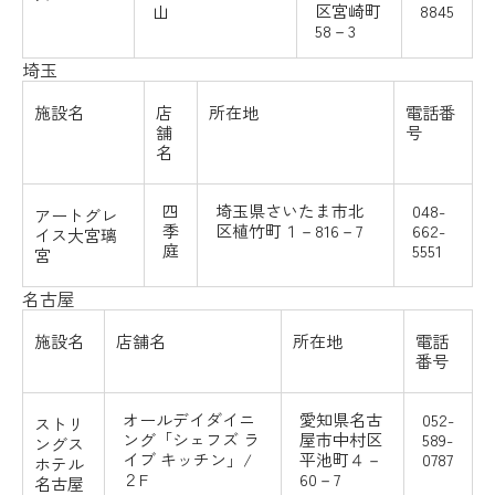
山
区宮崎町
8845
58－3
埼玉
施設名
店
所在地
電話番
舗
号
名
四
埼玉県さいたま市北
048-
アートグレ
季
区植竹町１－816－7
662-
イス大宮璃
庭
5551
宮
名古屋
施設名
店舗名
所在地
電話
番号
オールデイダイニ
愛知県名古
052-
ストリ
ング「
シェフズ
ラ
屋市中村区
589-
ングス
イブ
キッチン
」/
平池町４－
0787
ホテル
２F
60－7
名古屋