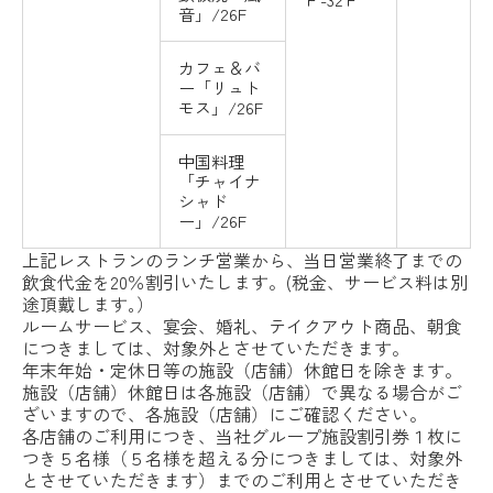
音」/26F
カフェ＆バ
ー「リュト
モス」/26F
中国料理
「チャイナ
シャド
ー」/26F
上記レストランのランチ営業から、当日営業終了までの
飲食代金を20％割引いたします。(税金、サービス料は別
途頂戴します｡）
ルームサービス、宴会、婚礼、テイクアウト商品、朝食
につきましては、対象外とさせていただきます。
年末年始・定休日等の施設（店舗）休館日を除きます。
施設（店舗）休館日は各施設（店舗）で異なる場合がご
ざいますので、各施設（店舗）にご確認ください。
各店舗のご利用につき、当社グループ施設割引券１枚に
つき５名様（５名様を超える分につきましては、対象外
とさせていただきます）までのご利用とさせていただき