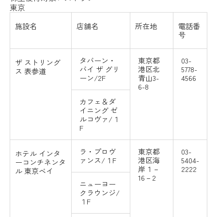
東京
施設名
店舗名
所在地
電話番
号
タバーン・
東京都
03-
ザ ストリング
バイ ザ グリ
港区北
5778-
ス
表参道
ーン/2F
青山3-
4566
6-8
カフェ＆ダ
イニング ゼ
ルコヴァ/１
F
ラ・プロヴ
東京都
03-
ホテル
インタ
ァンス/１F
港区海
5404-
ーコンチネンタ
岸１－
2222
ル
東京ベイ
16－2
ニューヨー
クラウンジ/
１F